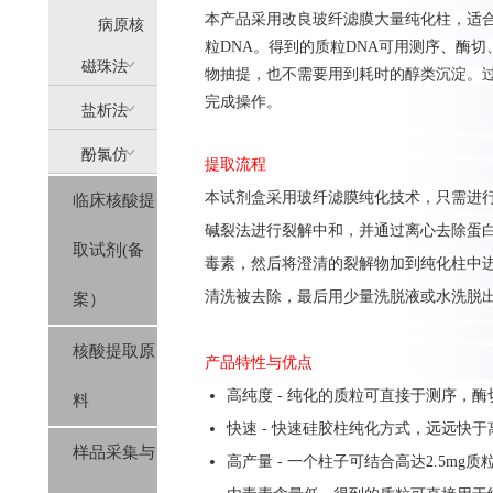
本
产品采用改良玻纤滤膜大量纯化柱，
适合
提
病原核
粒
DNA。
得到的质粒
DNA
可用测序、酶切
(AllPure)
酸提取
磁珠法
物抽提，也不需要用到耗时的醇类沉淀。
完成操作。
盐析法
(MagPure)
酚氯仿
(SolPure)
提取流程
本
试剂盒
采用玻纤滤膜纯化技术，只需进
临床核酸提
(Trizol系
碱裂法进行裂解中和，
并
通过离心
去除蛋
取试剂(备
列）
毒素，
然后将澄清的裂解物加到
纯化
柱
中
清洗
被
去除
，
最后用少
量洗脱液或水洗脱
案）
核酸提取原
产品特性与优点
高纯度 - 纯化的质粒可直接于测序，酶
料
快速 - 快速硅胶柱纯化方式，远远快
样品采集与
高产量 - 一个柱子可结合高达2.5mg质