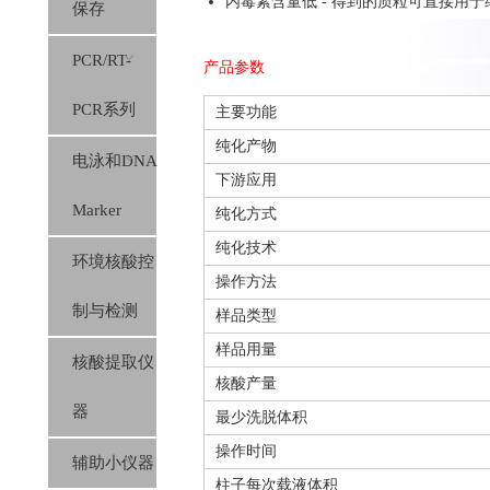
内毒素含量低 - 得到的质粒可直接用
保存
PCR/RT-
产品参数
PCR系列
主要功能
纯化产物
电泳和DNA
下游应用
Marker
纯化方式
纯化技术
环境核酸控
操作方法
制与检测
样品类型
样品用量
核酸提取仪
核酸产量
器
最少洗脱体积
操作时间
辅助小仪器
柱子每次载液体积