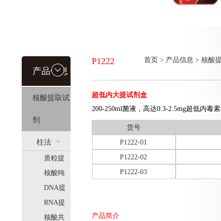
P1222
首页
>
产品信息
>
核酸
产品信息
超低内大提试剂盒
核酸提取试
200-250ml菌液，高达0.3-2.5mg超低内
剂
货号
柱法
P1222-01
P1222-02
质粒提
(HiPure)
P1222-03
取
核酸纯
化
DNA提
取
RNA提
产品简介
取
核酸共