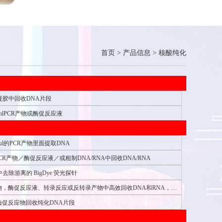
首页
>
产品信息
>
核酸纯化
凝胶中回收DNA片段
-5mlPCR产物或酶促反应液
0µl的PCR产物里面提取DNA
µl PCR产物／酶促反应液／或粗制DNA/RNA中回收DNA/RNA
除游离的 BigDye 荧光探针
物，酶促反应液、转录反应或反转录产物中高效回收DNA和RNA，只
，无需清洗步骤
酶促反应物回收纯化DNA片段