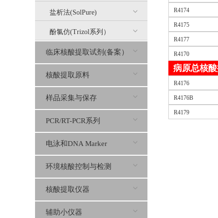
R4174
盐析法(SolPure)
R4175
酚氯仿(Trizol系列）
R4177
临床核酸提取试剂(备案）
R4170
病原总核酸
核酸提取原料
R4176
样品采集与保存
R4176B
R4179
PCR/RT-PCR系列
电泳和DNA Marker
环境核酸控制与检测
核酸提取仪器
辅助小仪器