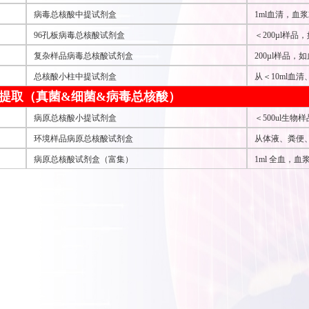
病毒总核酸中提试剂盒
1ml血清，血
96孔板病毒总核酸试剂盒
＜200µl样
复杂样品病毒总核酸试剂盒
200µl样品
总核酸小柱中提试剂盒
从＜10ml
提取（真菌&细菌&病毒总核酸）
RNA和DNA
病原总核酸小提试剂盒
＜500ul生
环境样品病原总核酸试剂盒
从体液、粪便
病原总核酸试剂盒（富集）
1ml 全血，