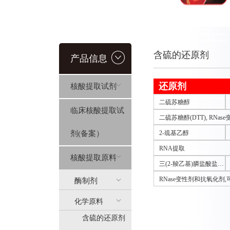
含硫的还原剂
产品信息
还原剂
核酸提取试剂
二硫苏糖醇
临床核酸提取试
二硫苏糖醇(DTT), RNa
剂(备案）
2-巯基乙醇
RNA提取
核酸提取原料
三(2-羧乙基)膦盐酸盐 T
CEP
RNase变性剂和抗氧化剂,
酶制剂
化学原料
含硫的还原剂