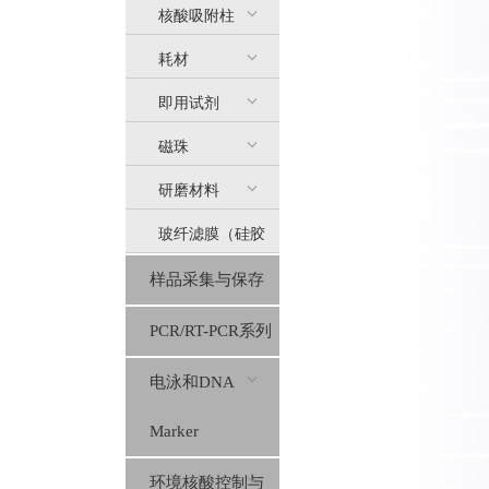
核酸吸附柱
耗材
即用试剂
磁珠
研磨材料
玻纤滤膜（硅胶
样品采集与保存
膜）
PCR/RT-PCR系列
电泳和DNA
Marker
环境核酸控制与