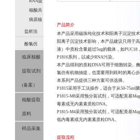
取
RNA提
取
核酸共
提取
病原核
产品简介
酸提取
盐析法
本产品
采用
磁珠纯化技术和
阳离子沉淀技术
阳离子沉淀技术影响，本产品建议只用于高
酚氯仿
(SolPure)
液）中质粒含量超过5ug的载体，如PUC18
临床核酸
P1816系列，以减少RNA污染。
(Trizol系
本产品
得到的质粒
DNA
可用于细胞转染、
提取试剂
列）
氯仿有机物抽提，也需要用到耗时的离心步
本系列产品提供三种方案可供选择。
(备案）
P1815采用手工法操作，适合于从50-75m
P1815-M8采用预分装试剂，可适配美基Mag
核酸提取
毒素或无内素素质粒DNA。
P1815-M4采用预分装试剂，可适配美基MagM
原料
低内毒素或无内素素质粒DNA。
样品采集
提取流程