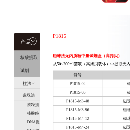
P1815
产品信
磁珠法无内质粒中量试剂盒（高拷贝）
核酸提取
息
从50~200ml菌液（高拷贝载体）中提取无
试剂
货号
柱法
P1815-02
P1815-03
磁珠法
(HiPure)
P1815-M8-48
磁
质粒提
(MagPure)
P1815-M8-96
磁
取
核酸纯
P1815-M4-12
磁
化
DNA提
P1815-M4-24
磁