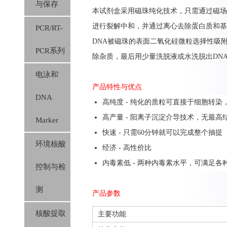
与保存
本
试剂盒
采用
磁珠纯化技术，只需通过磁场
进行裂解中和，
并
通过离心
去除蛋白质和基
PCR/RT-
DNA
被磁珠的表面二氧化硅微粒选择性吸
PCR系列
除杂质
，
最后用少
量洗脱液或水洗脱
出
DN
电泳和
产品特性与优点
DNA
高纯度 -
纯化的质粒可直接于细胞转染，
高产量 - 阳离子沉淀介导技术，无最高
Marker
快速 -
只需60分钟就可以完成整个抽提
环境核酸
经济 - 高性价比
内毒素低 - 两种内毒素水平，可满足各
控制与检
测
产品参数
核酸提取
主要功能