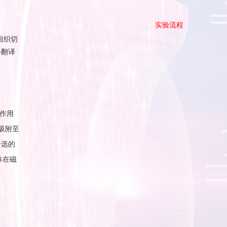
实验流程
组织切
外翻译
的作用
会吸附至
分选的
珠在磁