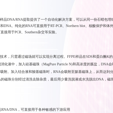
样品
DNA/RNA
提取提供了一个
自动化解决
方案
，
可以从同一份石蜡包埋
A
和
DNA
。纯化的
RNA
可直接用于
RT-PCR
、
Northern blot
、核酸保护和体
可直接用于
PCR
、
Southern
杂交等实验
。
技术，只需通过磁场就可以实现分离过程。FFPE样品在SDS和蛋白酶K
消化液中，加入硅基磁珠（MagPure Particle N)和高浓度的胍盐，DNA
不吸附。加入结合液和羧基磁珠时，RNA会吸附至羰基磁珠上，从而达到
NA的磁珠分别经过清洗去除杂质，最后用少量洗脱液或水洗脱出DNA，磁
的总RNA/DNA，可直接用于各种敏感的下游应用