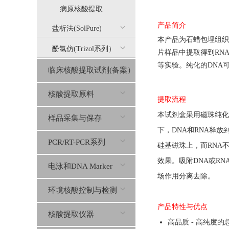
病原核酸提取
产品简介
盐析法(SolPure)
本产品为石蜡包埋组织
酚氯仿(Trizol系列）
片样品中提取得到
RN
等实验。纯化的
DNA
临床核酸提取试剂(备案）
核酸提取原料
提取流程
本试剂盒采用磁珠纯化
样品采集与保存
下，DNA和RNA释放到
PCR/RT-PCR系列
硅基磁珠上，而RNA
效果。吸附DNA或R
电泳和DNA Marker
场作用分离去除。
环境核酸控制与检测
产品特性与优点
核酸提取仪器
高品质 - 高纯度