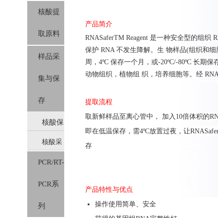
核酸提
产品简介
取原料
RNASaferTM Reagent 是一种安全型
保护 RNA 不发生降解。生 物样品(组织和细
样品采
周，4ºC 保存一个月，或-20ºC/-80ºC 长期
动物组织，植物组 织，培养细胞等。经 RNASa
集与保
存
提取流程
取新鲜样品至离心管中， 加入10倍体积的RNASafe
核酸保
即在低温保存，需4ºC放置过夜，让RNASafer 
核酸采
存液
存
PCR/RT-
样保存
PCR系
管
产品特性与优点
操作使用简单、安全
列