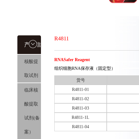
R4811
产品信
RNASafer Reagent
核酸提
息
组织细胞RNA保存液（固定型）
取试剂
货号
R4811-01
临床核
R4811-02
酸提取
R4811-03
R4811-1L
试剂(备
R4811-04
案）