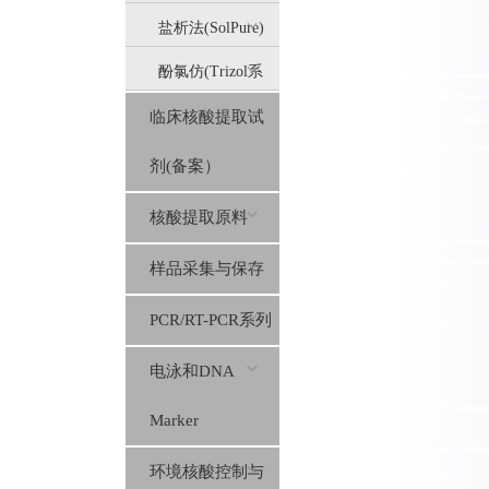
盐析法(SolPure)
酚氯仿(Trizol系
临床核酸提取试
列）
剂(备案）
核酸提取原料
样品采集与保存
PCR/RT-PCR系列
电泳和DNA
Marker
环境核酸控制与