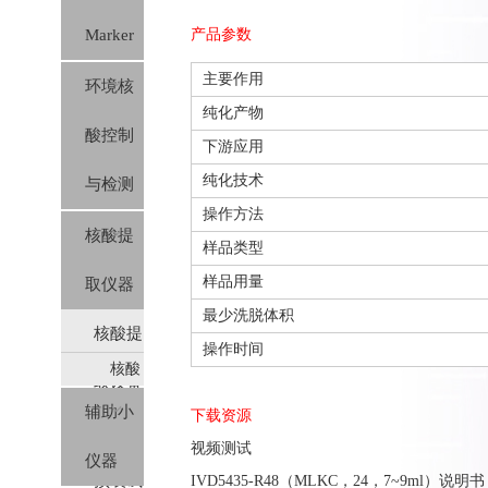
Marker
产品参数
主要作用
环境核
纯化产物
酸控制
下游应用
纯化技术
与检测
操作方法
核酸提
样品类型
样品用量
取仪器
最少洗脱体积
核酸提
操作时间
核酸
取设备
提取
辅助小
下载资源
及对应
仪及
视频测试
仪器
预装
预装试
IVD5435-R48（MLKC，24，7~9ml）说明书