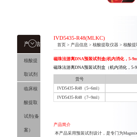
IVD5435-R48(MLKC)
产品信
首页
>
产品信息
>
核酸提取仪器
>
核酸提
磁珠法游离DNA预装试剂盒(机内消化，5-9m
核酸提
息
磁珠法游离DNA预装试剂盒（机内消化，5-9ml, 
取试剂
货号
IVD5435-R48（5~6ml）
临床核
IVD5435-R48（7~9ml）
酸提取
试剂(备
产品简介
案）
本产品采用预装试剂设计，是专门为Magmix