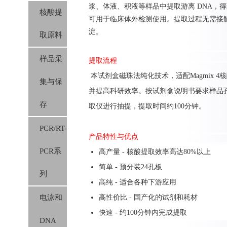
浆、体液、积液等样品中提取游离 DNA，得
核酸提
可用于临床体外检测使用。提取过程无需接
淀。
取原料
样品采
提取流程
本试剂盒磁珠法纯化技术，适配Magmix 
集与保
并提高科研效率。按试剂盒
说明书要求
样品
存
取仪进行抽提，提取时间约100分钟。
PCR/RT-
产品特性与优点
PCR系
高产量 - 核酸提取效率高达80%以上
简单 - 预分装24孔板
列
高纯 - 适合各种下游应用
电泳和
高性价比 - 国产化的试剂和耗材
快速 - 约100分钟内完成提取
DNA