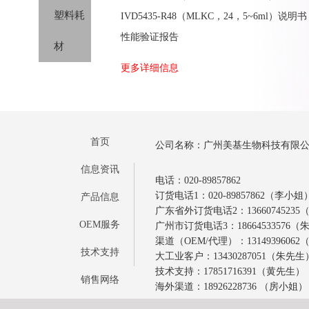
试剂
塑料耗
IVD5435-R48（MLKC，24，5~6ml）说明书
剂
分类
性能验证报告
材
更多详细信息
首页
公司名称：广州美基生物科技有限
信息资讯
电话：020-89857862
订货电话1：020-89857862（李小姐
产品信息
广东省外订货电话2：1366074523
OEM服务
广州市订货电话3：18664533576
渠道（OEM/代理）：1314939606
技术支持
大工业客户：13430287051（朱先生
技术支持：17851716391（黄先生）
销售网络
海外渠道：18926228736 （房小姐）